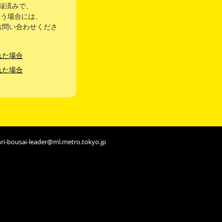
録済みで、
行う場合には、
お問い合わせくださ
れた場合
れた場合
bousai-leader@ml.metro.tokyo.jp