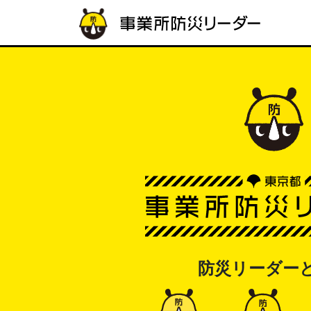
本文へスキップします。
防災リーダー